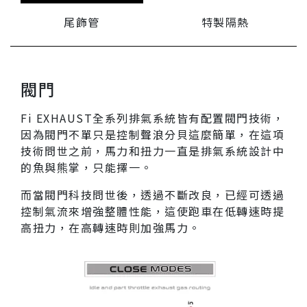
度、聲浪音量並提高整體性能。如果是升級使用我們
的直通全段系統（包括 中尾段和高流量直通當派），
尾飾管
特製隔熱
平均馬力性能預計可提高 5%～10% 。
當閥門關閉時，廢氣會通過尾桶（消音桶），降低聲
閥門
浪以達到舒適的駕駛體驗。然而，當閥門完全打開
時，可獲得最大流量和性能，還會產生帶有標誌性 Fi
Fi EXHAUST
全系列排氣系統皆有配置閥門技術，
EXHAUST 頻率的強烈跑車聲浪。獨特的聲學和性能
因為閥門不單只是控制聲浪分貝這麼簡單，在這項
是為每個車型而獨立設計而產生的。
技術問世之前，馬力和扭力一直是排氣系統設計中
的魚與熊掌，只能擇一。
車主可以透過在 2 種閥門模式之間切換，並使用遙控
器或通過原廠駕駛模式（部分車款）來控制。同時也
而當閥門科技問世後，透過不斷改良，已經可透過
可以經由Fi 控制盒晶片系統來自定自動開關閥門的功
控制氣流來增強整體性能，這使跑車在低轉速時提
能，可根據駕駛習慣來隨時做調整變換。請參閱下方
高扭力，在高轉速時則加強馬力。
Available 相關配件介紹。