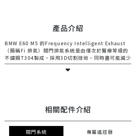
產品介紹
BMW E60 M5 的Frequency Intelligent Exhaust
（簡稱Fi 排氣）閥門排氣系統是由僅次於醫療等級的
不鏽鋼T304製成，採用3D切割技術，同時盡可能減少
焊點，焊接則採用純手工 TIG 焊接工藝製作，已達到
高品質的的焊接強度與獨特的紋路。
排氣系統是根據原廠配置掃描測量而設計的，為了就
是可提供 100% 螺栓固定，無須切割破壞車體，可以
直上直下，進而減少安裝的難度與時間。特定車型的
相關配件介紹
中尾段排氣系統還可以選用多種顏色或材質的尾飾管
進行裝飾。請參閱下方Available 相關配件介紹。
Fi排氣皆有包含閥門技術設計，可控制排氣的流量速
閥門系統
專屬遙控器