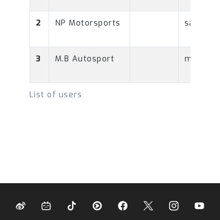
2
NP Motorsports
sales@n
3
M.B Autosport
mb.auto
List of users