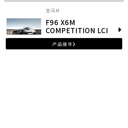
宝马M
F96 X6M
COMPETITION LCI
2024-
产品搜寻
T304不鏽钢
丰田 GR
MK5 / A90 SUPRA
3.0T 排气管 89MM
ULTIMATE POWER
2020-
VERSION
304 SST
保时捷